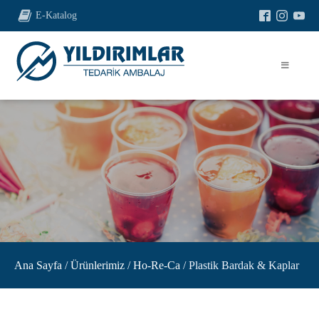
E-Katalog
Ana Sayfa
/
Ürünlerimiz
/
Ho-Re-Ca
/ Plastik Bardak & Kaplar