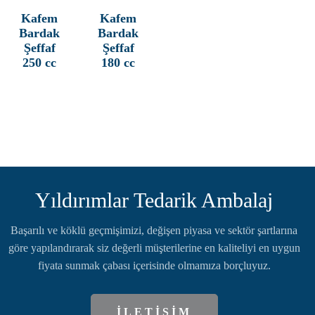
Kafem
Kafem
Bardak
Bardak
Şeffaf
Şeffaf
250 cc
180 cc
Yıldırımlar Tedarik Ambalaj
Başarılı ve köklü geçmişimizi, değişen piyasa ve sektör şartlarına
göre yapılandırarak siz değerli müşterilerine en kaliteliyi en uygun
fiyata sunmak çabası içerisinde olmamıza borçluyuz.
İLETİŞİM