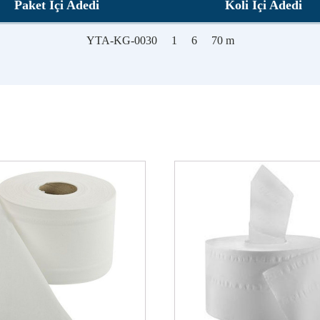
Paket İçi Adedi
Koli İçi Adedi
YTA-KG-0030
1
6
70 m